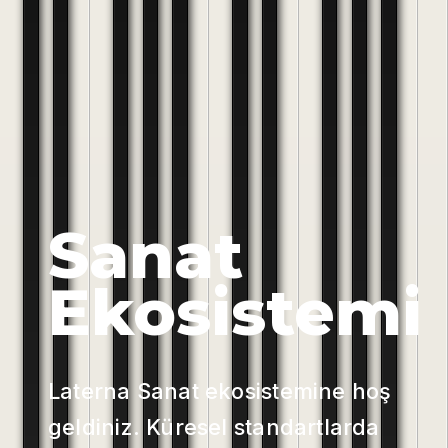
Sanat
Ekosistemi
Laterna Sanat ekosistemine hoş
geldiniz. Küresel standartlarda