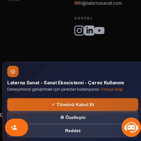
✉
hi@laternasanat.com
SOSYAL
🍪
LATERNA
Laterna Sanat - Sanat Ekosistemi - Çerez Kullanımı
Deneyiminizi geliştirmek için çerezler kullanıyoruz.
Detaylı bilgi
© 2026 LATERNA SANAT
DESIGNED BY
LINE AND FRAME
✓ Tümünü Kabul Et
G-7NG3RRH7EM
⚙ Özelleştir
Soh
Reddet