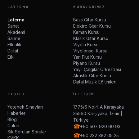
LATERNA
KURSLARIMIZ
Laterna
Bass Gitar Kursu
Sanat
Elektro Gitar Kursu
Akademi
Keman Kursu
Sahne
Klasik Gitar Kursu
Etkinlik
Viyola Kursu
Dijital
Viyolonsel Kursu
Etki
Yan Flüt Kursu
Piyano Kursu
Yaylı Çalgılar Orkestrası
Akustik Gitar Kursu
Dijital Müzik Eğitimleri
KEŞFET
İLETIŞIM
Yetenek Sınavları
1775/6 No:4-A Karşıyaka
Haberler
35560 Karşıyaka, İzmir |
Blog
Türkiye
Galeri
☎
+90 507 920 60 93
Sık Sorulan Sorular
☎
+90 232 382 05 25
KVKK