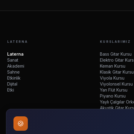
LATERNA
KURSLARIMIZ
Laterna
Bass Gitar Kursu
Sanat
Elektro Gitar Kur
Akademi
Keman Kursu
Sahne
Klasik Gitar Kursu
Etkinlik
Viyola Kursu
Dijital
Viyolonsel Kursu
Etki
Yan Flüt Kursu
Piyano Kursu
Yaylı Çalgılar Ork
Akustik Gitar Kur
Dijital Müzik Eğiti
🍪