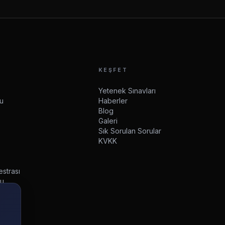
KEŞFET
Yetenek Sınavları
su
Haberler
Blog
Galeri
Sık Sorulan Sorular
KVKK
estrası
su
mleri