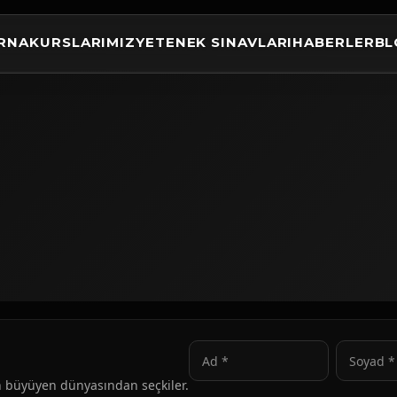
RNA
KURSLARIMIZ
YETENEK SINAVLARI
HABERLER
BL
nın büyüyen dünyasından seçkiler.