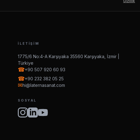
Gizlilik
İLETIŞIM
1775/6 No:4-A Karşıyaka 35560 Karşıyaka, İzmir |
Türkiye
☎
+90 507 920 60 93
☎
+90 232 382 05 25
✉
hi@laternasanat.com
SOSYAL