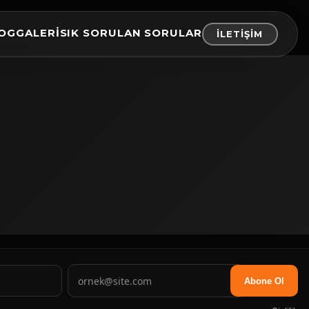
OG
GALERI
SIK SORULAN SORULAR
İLETIŞIM
Abone Ol